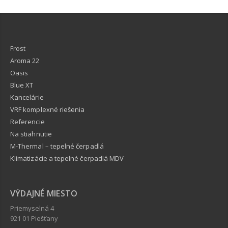
Frost
Aroma 22
Oasis
Blue XT
Kancelárie
VRF komplexné riešenia
Referencie
Na stiahnutie
M-Thermal – tepelné čerpadlá
Klimatizácie a tepelné čerpadlá MDV
VÝDAJNÉ MIESTO
Priemyselná 4
921 01 Piešťany