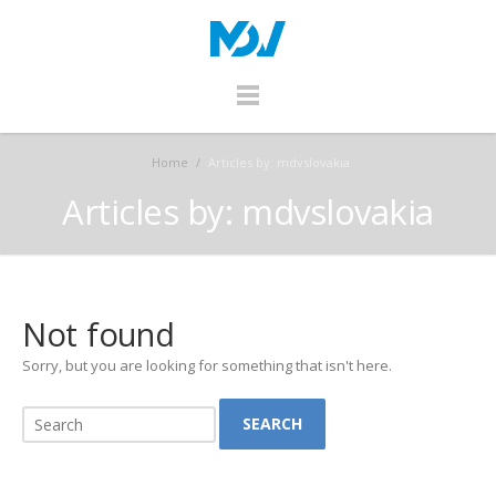
Home
/
Articles by: mdvslovakia
Articles by: mdvslovakia
Not found
Sorry, but you are looking for something that isn't here.
SEARCH