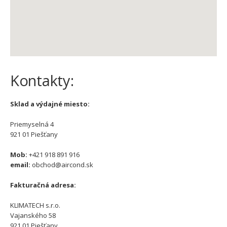
Kontakty:
Sklad a výdajné miesto:
Priemyselná 4
921 01 Piešťany
Mob:
+421 918 891 916
email:
obchod@aircond.sk
Fakturačná adresa:
KLIMATECH s.r.o.
Vajanského 58
921 01 Piešťany