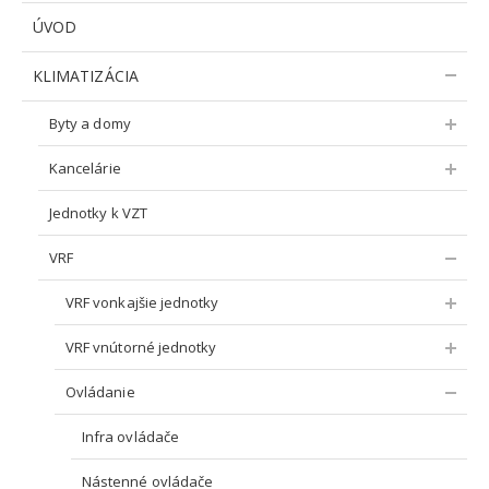
ÚVOD
KLIMATIZÁCIA
Byty a domy
Kancelárie
Jednotky k VZT
VRF
VRF vonkajšie jednotky
VRF vnútorné jednotky
Ovládanie
Infra ovládače
Nástenné ovládače