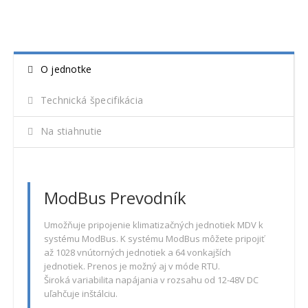
O jednotke
Technická špecifikácia
Na stiahnutie
ModBus Prevodník
Umožňuje pripojenie klimatizačných jednotiek MDV k
systému ModBus. K systému ModBus môžete pripojiť
až 1028 vnútorných jednotiek a 64 vonkajších
jednotiek. Prenos je možný aj v móde RTU.
Široká variabilita napájania v rozsahu od 12-48V DC
uľahčuje inštálciu.