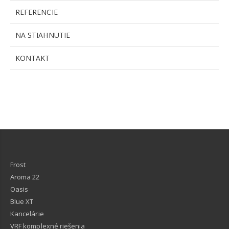
REFERENCIE
NA STIAHNUTIE
KONTAKT
Frost
Aroma 22
Oasis
Blue XT
Kancelárie
VRF komplexné riešenia