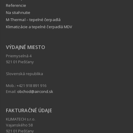
Referencie
Na stiahnutie
M-Thermal – tepelné čerpadlá
Klimatizácie a tepelné čerpadlá MDV
VÝDAJNÉ MIESTO
Priemyselná 4
921 01 Piešťany
Slovenská republika
Mob.: +421 918 891 916
Email:
obchod@aircond.sk
FAKTURAČNÉ ÚDAJE
KLIMATECH s.r.o.
Vajanského 58
921 01 Piešťany