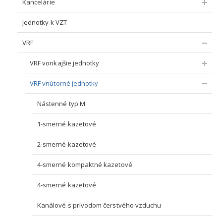
Kancelárie
Jednotky k VZT
VRF
VRF vonkajšie jednotky
VRF vnútorné jednotky
Nástenné typ M
1-smerné kazetové
2-smerné kazetové
4-smerné kompaktné kazetové
4-smerné kazetové
Kanálové s prívodom čerstvého vzduchu