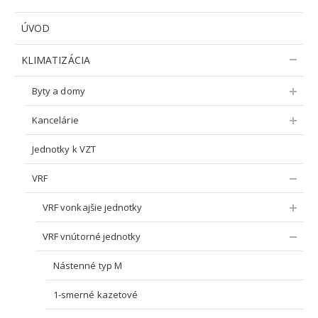
ÚVOD
KLIMATIZÁCIA
Byty a domy
Kancelárie
Jednotky k VZT
VRF
VRF vonkajšie jednotky
VRF vnútorné jednotky
Nástenné typ M
1-smerné kazetové