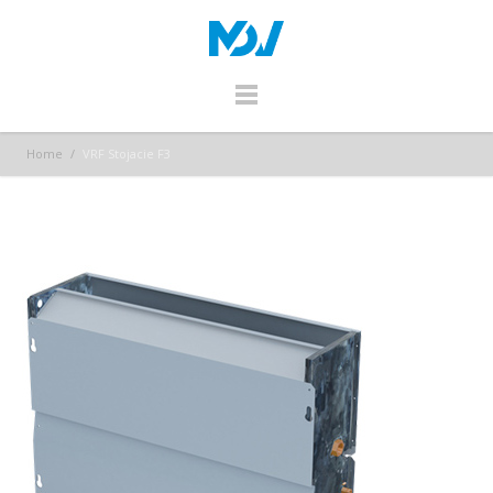
Home
/
VRF Stojacie F3