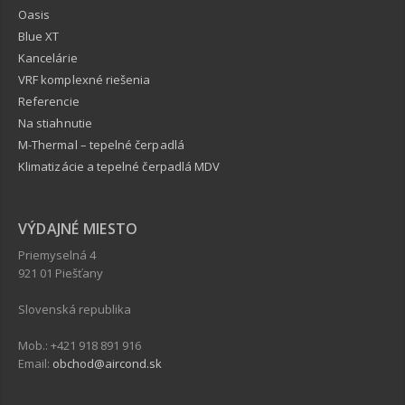
Oasis
Blue XT
Kancelárie
VRF komplexné riešenia
Referencie
Na stiahnutie
M-Thermal – tepelné čerpadlá
Klimatizácie a tepelné čerpadlá MDV
VÝDAJNÉ MIESTO
Priemyselná 4
921 01 Piešťany
Slovenská republika
Mob.: +421 918 891 916
Email:
obchod@aircond.sk