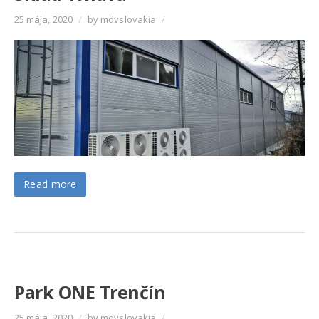
25 mája, 2020
/
by mdvslovakia
/
Read more
Park ONE Trenčín
25 mája, 2020
/
by mdvslovakia
/