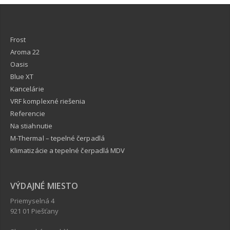
Frost
Aroma 22
Oasis
Blue XT
Kancelárie
VRF komplexné riešenia
Referencie
Na stiahnutie
M-Thermal – tepelné čerpadlá
Klimatizácie a tepelné čerpadlá MDV
VÝDAJNÉ MIESTO
Priemyselná 4
921 01 Piešťany