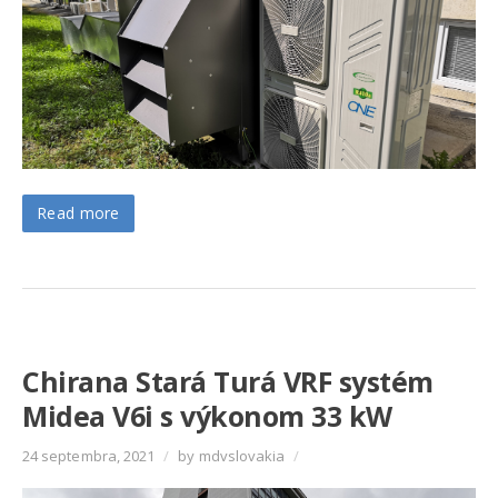
Read more
Chirana Stará Turá VRF systém
Midea V6i s výkonom 33 kW
24 septembra, 2021
/
by mdvslovakia
/