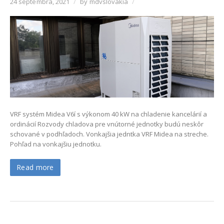
24 septembra, 2021
/
by mdvslovakia
/
VRF systém Midea V6í s výkonom 40 kW na chladenie kancelárií a
ordinácií Rozvody chladova pre vnútorné jednotky budú neskôr
schované v podhľadoch. Vonkajšia jedntka VRF Midea na streche.
Pohľad na vonkajšiu jednotku.
Read more