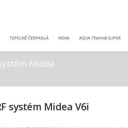
TEPELNÉ ČERPADLÁ
NOXA
AQUA Thermal SUPER
 systém Midea
F systém Midea V6i