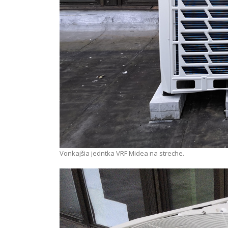
Vonkajšia jedntka VRF Midea na streche.