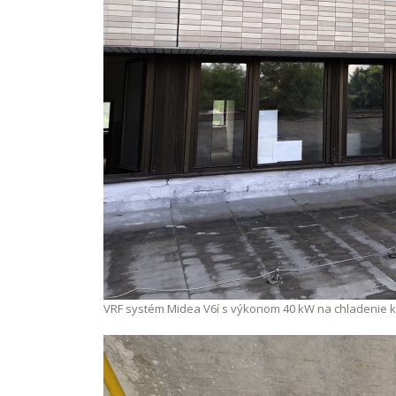
VRF systém Midea V6í s výkonom 40 kW na chladenie kan