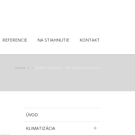
REFERENCIE
NA STIAHNUTIE
KONTAKT
Home
/
/
NÚRCH Piešťany – VRF systém Midea V6i
ÚVOD
KLIMATIZÁCIA