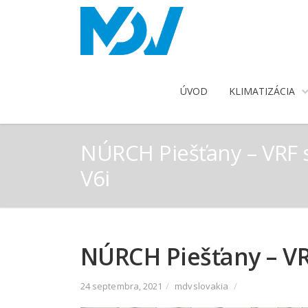
ÚVOD
KLIMATIZÁCIA
NÚRCH Piešťany – VRF
V6i
NÚRCH Piešťany – VR
24 septembra, 2021
/
mdvslovakia
/